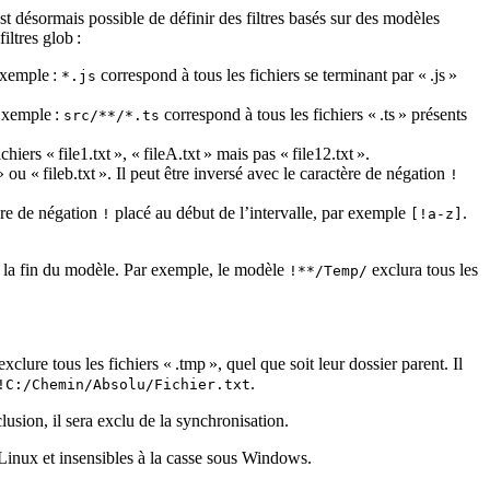
st désormais possible de définir des filtres basés sur des modèles
iltres glob :
Exemple :
correspond à tous les fichiers se terminant par « .js »
*.js
 Exemple :
correspond à tous les fichiers « .ts » présents
src/**/*.ts
iers « file1.txt », « fileA.txt » mais pas « file12.txt ».
» ou « fileb.txt ». Il peut être inversé avec le caractère de négation
!
tère de négation
placé au début de l’intervalle, par exemple
.
!
[!a-z]
à la fin du modèle. Par exemple, le modèle
exclura tous les
!**/Temp/
clure tous les fichiers « .tmp », quel que soit leur dossier parent. Il
.
!C:/Chemin/Absolu/Fichier.txt
xclusion, il sera exclu de la synchronisation.
s Linux et insensibles à la casse sous Windows.