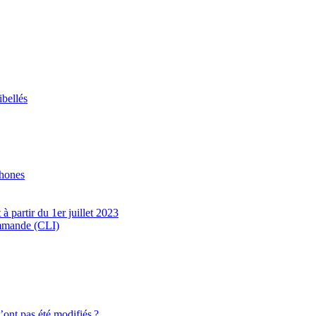
ibellés
phones
 partir du 1er juillet 2023
ommande (CLI)
’ont pas été modifiés ?