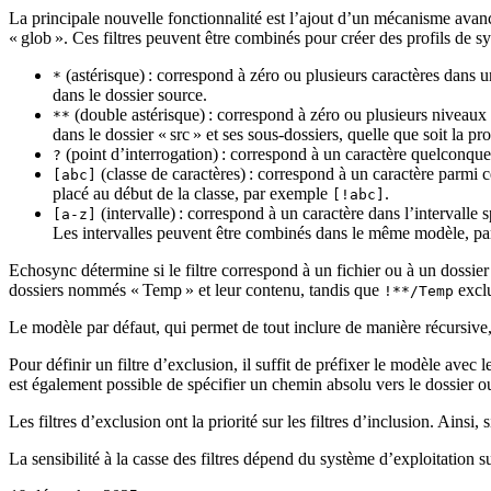
La principale nouvelle fonctionnalité est l’ajout d’un mécanisme avancé
« glob ». Ces filtres peuvent être combinés pour créer des profils de sy
(astérisque) : correspond à zéro ou plusieurs caractères dans 
*
dans le dossier source.
(double astérisque) : correspond à zéro ou plusieurs niveaux 
**
dans le dossier « src » et ses sous-dossiers, quelle que soit la p
(point d’interrogation) : correspond à un caractère quelconq
?
(classe de caractères) : correspond à un caractère parmi 
[abc]
placé au début de la classe, par exemple
.
[!abc]
(intervalle) : correspond à un caractère dans l’intervalle sp
[a-z]
Les intervalles peuvent être combinés dans le même modèle, p
Echosync détermine si le filtre correspond à un fichier ou à un dossie
dossiers nommés « Temp » et leur contenu, tandis que
exclu
!**/Temp
Le modèle par défaut, qui permet de tout inclure de manière récursive
Pour définir un filtre d’exclusion, il suffit de préfixer le modèle avec 
est également possible de spécifier un chemin absolu vers le dossier o
Les filtres d’exclusion ont la priorité sur les filtres d’inclusion. Ainsi, 
La sensibilité à la casse des filtres dépend du système d’exploitation s