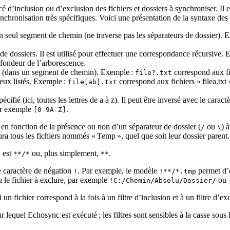
 d’inclusion ou d’exclusion des fichiers et dossiers à synchroniser. Il e
nchronisation très spécifiques. Voici une présentation de la syntaxe des f
un seul segment de chemin (ne traverse pas les séparateurs de dossier). 
de dossiers. Il est utilisé pour effectuer une correspondance récursive.
rofondeur de l’arborescence.
ue (dans un segment de chemin). Exemple :
correspond aux fich
file?.txt
ceux listés. Exemple :
correspond aux fichiers « filea.txt 
file[ab].txt
écifié (ici, toutes les lettres de a à z). Il peut être inversé avec le carac
ar exemple
.
[0-9A-Z]
r en fonction de la présence ou non d’un séparateur de dossier (
ou
) 
/
\
ra tous les fichiers nommés « Temp », quel que soit leur dossier parent.
, est
ou, plus simplement,
.
**/*
**
le caractère de négation
. Par exemple, le modèle
permet d’ex
!
!**/*.tmp
u le fichier à exclure, par exemple
ou
!C:/Chemin/Absolu/Dossier/
si un fichier correspond à la fois à un filtre d’inclusion et à un filtre d’e
ur lequel Echosync est exécuté ; les filtres sont sensibles à la casse sou