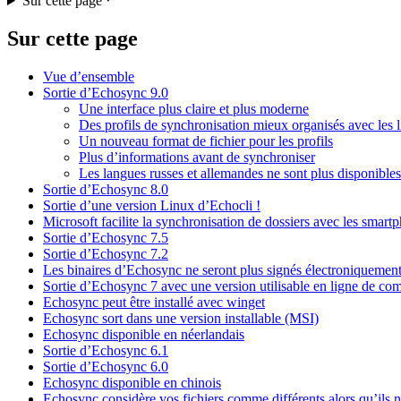
Sur cette page
Sur cette page
Vue d’ensemble
Sortie d’Echosync 9.0
Une interface plus claire et plus moderne
Des profils de synchronisation mieux organisés avec les l
Un nouveau format de fichier pour les profils
Plus d’informations avant de synchroniser
Les langues russes et allemandes ne sont plus disponibles
Sortie d’Echosync 8.0
Sortie d’une version Linux d’Echocli !
Microsoft facilite la synchronisation de dossiers avec les smart
Sortie d’Echosync 7.5
Sortie d’Echosync 7.2
Les binaires d’Echosync ne seront plus signés électroniquement à
Sortie d’Echosync 7 avec une version utilisable en ligne de c
Echosync peut être installé avec winget
Echosync sort dans une version installable (MSI)
Echosync disponible en néerlandais
Sortie d’Echosync 6.1
Sortie d’Echosync 6.0
Echosync disponible en chinois
Echosync considère vos fichiers comme différents alors qu’ils n