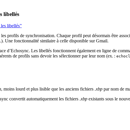
 libellés
les libellés”
 les profils de synchronisation. Chaque profil peut désormais être associé
.). Une fonctionnalité similaire à celle disponible sur Gmail.
nterface d’Echosync. Les libellés fonctionnent également en ligne de c
érents de profils sans devoir les sélectionner par leur nom (ex. :
echoc
n
, moins lourd et plus lisible que les anciens fichiers
.xbp
par nom de ma
osync convertit automatiquement les fichiers
.xbp
existants sous le nouv